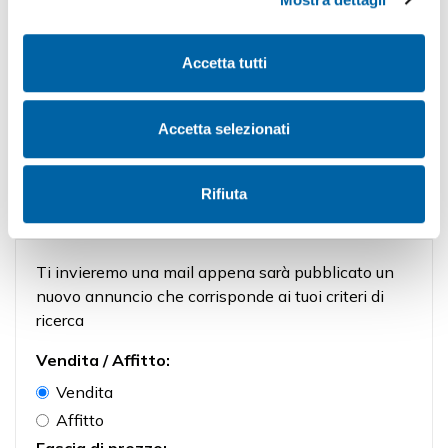
Accetta tutti
Chiedi maggiori informazioni
Accetta selezionati
oppure
Rifiuta
Salva la tua ricerca
Ti invieremo una mail appena sarà pubblicato un
nuovo annuncio che corrisponde ai tuoi criteri di
ricerca
Vendita / Affitto:
Vendita
Affitto
Fascia di prezzo: