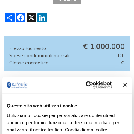
Condividi
Facebook
X
LinkedIn
€ 1.000.000
Prezzo Richiesto
Spese condominiali mensili
€ 0
Classe energetica
G
VENDITA – In Via Torino, di forte passaggio, ideale per attività
commerciali e di ristorazione. Proponiamo in vendita un intero
stabile composto da: - Piano terra: spazio commerciale di c.a.
640 mq. Cinque vetrine fronte strada; Altezza sotto-trave di
Questo sito web utilizza i cookie
5,50mt; dotato di carroponte e montacarichi; un locale uso
ufficio; vano scala con ascensore; - Piano primo: uso deposito
Utilizziamo i cookie per personalizzare contenuti ed
di c.a. 640mq con possibilità di cambio destinazione d'uso in
annunci, per fornire funzionalità dei social media e per
commerciale; Altezza 4,30mt; - Piano secondo: due
analizzare il nostro traffico. Condividiamo inoltre
appartamenti uso abitativo per complessivi 230 mq commerciali.