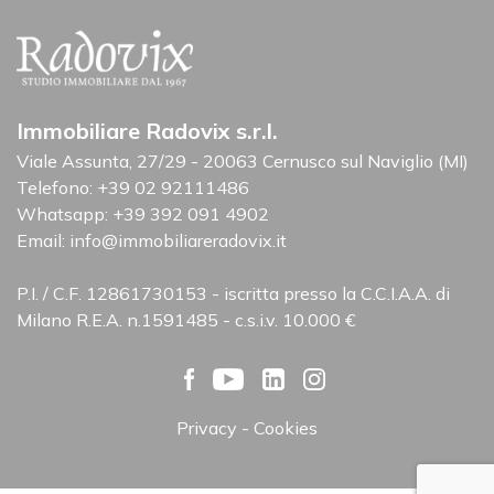
Immobiliare Radovix s.r.l.
Viale Assunta, 27/29 - 20063 Cernusco sul Naviglio (MI)
Telefono:
+39 02 92111486
Whatsapp:
+39 392 091 4902
Email:
info@immobiliareradovix.it
P.I. / C.F. 12861730153 - iscritta presso la C.C.I.A.A. di
Milano R.E.A. n.1591485 - c.s.i.v. 10.000 €
Privacy
Cookies