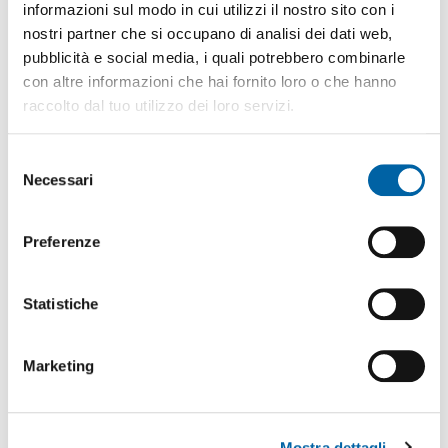
- Piano seminterrato: centrale termica, catina, e locale contatori
informazioni sul modo in cui utilizzi il nostro sito con i
per complessivi c.a. 80 mq - Parcheggio antistante il fabbricato
nostri partner che si occupano di analisi dei dati web,
di c.a. 170 mq. - Cortile interno di c.a. 410 mq e area verde di
pubblicità e social media, i quali potrebbero combinarle
c.a. 345 mq. L'immobile viene venduto allo stato attuale e
con altre informazioni che hai fornito loro o che hanno
necessita di essere ristrutturato. Disponibilità: Libero subito
raccolto dal tuo utilizzo dei loro servizi.
Prezzo: 1.000.000€ APE: "G" 255.3 kWh/mq/anno Riferimento:
99N
Selezione
Necessari
del
Descrizione casa
consenso
Preferenze
Indirizzo
Statistiche
Marketing
Mostra dettagli