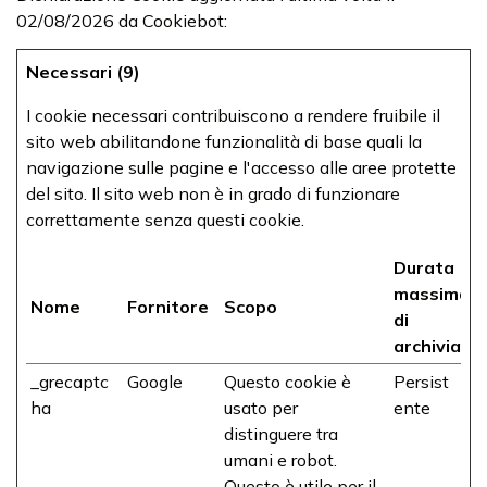
02/08/2026 da
Cookiebot
:
Necessari (9)
I cookie necessari contribuiscono a rendere fruibile il
sito web abilitandone funzionalità di base quali la
navigazione sulle pagine e l'accesso alle aree protette
del sito. Il sito web non è in grado di funzionare
correttamente senza questi cookie.
Durata
massima
Nome
Fornitore
Scopo
di
archiviazi
_grecaptc
Google
Questo cookie è
Persist
ha
usato per
ente
distinguere tra
umani e robot.
Questo è utile per il