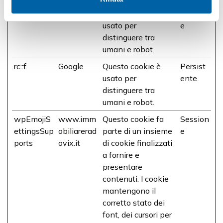
rc::c
Google
Questo cookie è
Session
usato per
e
distinguere tra
umani e robot.
rc::f
Google
Questo cookie è
Persist
usato per
ente
distinguere tra
umani e robot.
wpEmojiS
www.imm
Questo cookie fa
Session
ettingsSup
obiliarerad
parte di un insieme
e
ports
ovix.it
di cookie finalizzati
a fornire e
presentare
contenuti. I cookie
mantengono il
corretto stato dei
font, dei cursori per