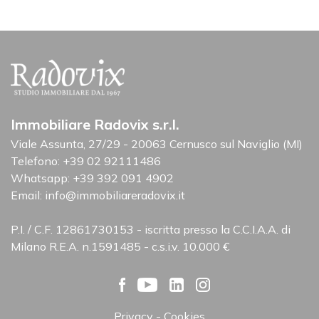
Immobiliare Radovix s.r.l.
Viale Assunta, 27/29 - 20063 Cernusco sul Naviglio (MI)
Telefono:
+39 02 92111486
Whatsapp:
+39 392 091 4902
Email:
info@immobiliareradovix.it
P.I. / C.F. 12861730153 - iscritta presso la C.C.I.A.A. di
Milano R.E.A. n.1591485 - c.s.i.v. 10.000 €
Privacy
Cookies