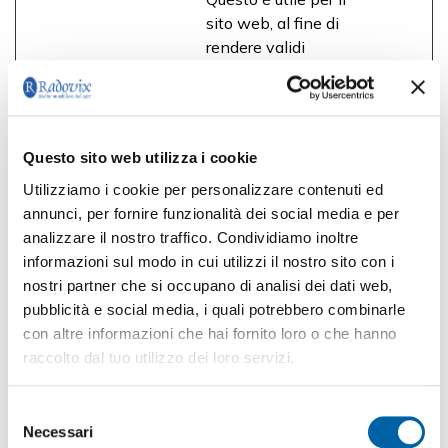
sito web, al fine di
rendere validi
rapporti sull'uso del
sito.
_GRECAP
Google
Questo cookie è
180
TCHA
usato per
giorni
Questo sito web utilizza i cookie
distinguere tra
Utilizziamo i cookie per personalizzare contenuti ed
umani e robot.
annunci, per fornire funzionalità dei social media e per
Questo è utile per il
analizzare il nostro traffico. Condividiamo inoltre
sito web, al fine di
informazioni sul modo in cui utilizzi il nostro sito con i
rendere validi
nostri partner che si occupano di analisi dei dati web,
rapporti sull'uso del
pubblicità e social media, i quali potrebbero combinarle
sito.
con altre informazioni che hai fornito loro o che hanno
CookieCon
Cookiebot
Memorizza lo stato
1 anno
raccolto dal tuo utilizzo dei loro servizi.
sent
del consenso ai
cookie dell'utente
Selezione
per il dominio
Necessari
del