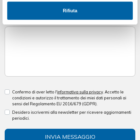
Rifiuta
Inserisci la tua richiesta - verrai ricontattato il prima
possibile *
Confermo di aver letto l'
informativa sulla privacy
. Accetto le
condizioni e autorizzo il trattamento dei miei dati personali ai
sensi del Regolamento EU 2016/679 (GDPR).
Desidero iscrivermi alla newsletter per ricevere aggiornamenti
periodici.
INVIA MESSAGGIO