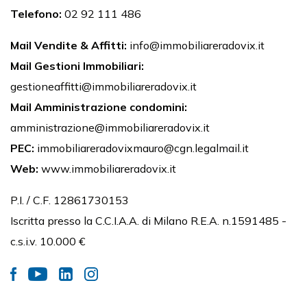
Telefono:
02 92 111 486
Mail Vendite & Affitti:
info@immobiliareradovix.it
Mail Gestioni Immobiliari:
gestioneaffitti@immobiliareradovix.it
Mail Amministrazione condomini:
amministrazione@immobiliareradovix.it
PEC:
immobiliareradovixmauro@cgn.legalmail.it
Web:
www.immobiliareradovix.it
P.I. / C.F. 12861730153
Iscritta presso la C.C.I.A.A. di Milano R.E.A. n.1591485 -
c.s.i.v. 10.000 €