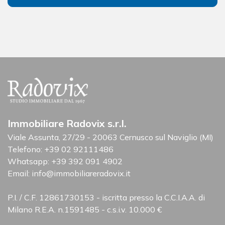
Immobiliare Radovix s.r.l.
Viale Assunta, 27/29 - 20063 Cernusco sul Naviglio (MI)
Telefono:
+39 02 92111486
Whatsapp:
+39 392 091 4902
Email:
info@immobiliareradovix.it
P.I. / C.F. 12861730153 - iscritta presso la C.C.I.A.A. di
Milano R.E.A. n.1591485 - c.s.i.v. 10.000 €