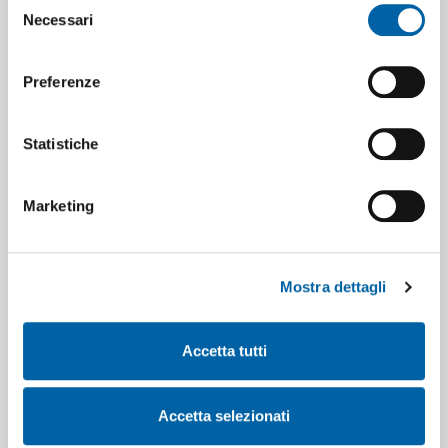
esperti
Necessari
del
consenso
* Campi obbligatori
Preferenze
Nome *
Statistiche
Cognome *
Marketing
Mostra dettagli
E-mail *
Accetta tutti
Telefono
Accetta selezionati