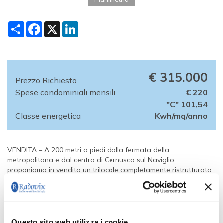
Condividi
Facebook
X
LinkedIn
€ 315.000
Prezzo Richiesto
Spese condominiali mensili
€ 220
"C" 101,54
Classe energetica
Kwh/mq/anno
VENDITA – A 200 metri a piedi dalla fermata della
metropolitana e dal centro di Cernusco sul Naviglio,
proponiamo in vendita un trilocale completamente ristrutturato
nel 2018 con materiali di alta qualità. L’appartamento dispone
di pavimento in gres porcellanato (Ceramica Sant’Agostino),
tapparelle elettriche con comando centralizzato, serramenti in
alluminio bianco, zanzariere, aria condizionata in tutti i locali,
impianto elettrico e idraulico nuovi. Inoltre, le pareti esterne
Questo sito web utilizza i cookie